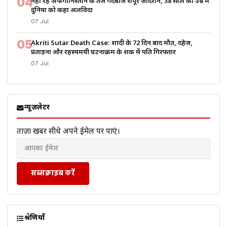
04
नहीं रहे अफगानिस्तान के तेज गेंदबाज शपूर ज़ादरान, 38 साल की उम्र में
दुनिया को कहा अलविदा
07 Jul
05
Akriti Sutar Death Case: शादी के 72 दिन बाद मौत, दहेज,
प्रताड़ना और रहस्यमयी घटनाक्रम के शक में पति गिरफ्तार
07 Jul
न्यूज़लेटर
ताज़ा खबरें सीधे अपने ईमेल पर पाएं।
सब्सक्राइब करें
श्रेणियाँ