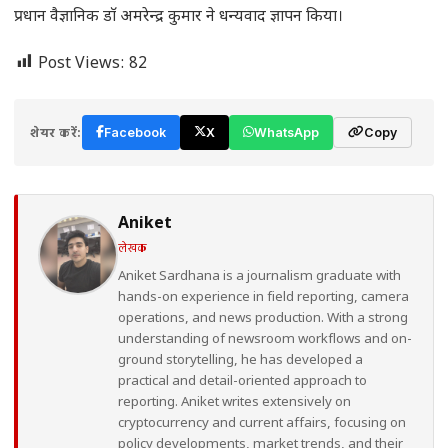
प्रधान वैज्ञानिक डाॅ अमरेन्द्र कुमार ने धन्यवाद ज्ञापन किया।
Post Views:
82
शेयर करें:
Facebook
X
WhatsApp
Copy
Aniket
लेखक
Aniket Sardhana is a journalism graduate with
hands-on experience in field reporting, camera
operations, and news production. With a strong
understanding of newsroom workflows and on-
ground storytelling, he has developed a
practical and detail-oriented approach to
reporting. Aniket writes extensively on
cryptocurrency and current affairs, focusing on
policy developments, market trends, and their