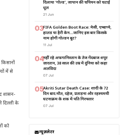
दिलाया ‘गोल्ड’, जापान की चैंपियन को चटाई
धूल
21 Jun
03
FIFA Golden Boot Race: मेसी, एम्बाप्पे,
हालैंड या हैरी केन…जानिए इस बार किसके
नाम होगी गोल्डन बूट?
11 Jul
04
नहीं रहे अफगानिस्तान के तेज गेंदबाज शपूर
र किसानों
ज़ादरान, 38 साल की उम्र में दुनिया को कहा
अलविदा
 में से
07 Jul
05
Akriti Sutar Death Case: शादी के 72
दिन बाद मौत, दहेज, प्रताड़ना और रहस्यमयी
जूद शासन-
घटनाक्रम के शक में पति गिरफ्तार
 दिल्ली के
07 Jul
ों को
न्यूज़लेटर