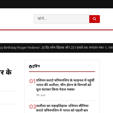
rthday Roger Federer: 20 ग्रैंड स्लैम खिताब और 237 हफ्तों तक लगातार नंबर-1, एक गुस्सैल
ट्रेंडिंग
र के
01
एशियन कराटे चैंपियनशिप के फाइनल में पहुंचीं
भारत की अलीशा, चीन-ईरान के दिग्गजों को
धूल चटाकर किया मेडल पक्का
19 Jun
02
अलीशा का महाइतिहास: एशियन सीनियर
कराटे चैंपियनशिप में भारत को पहली बार