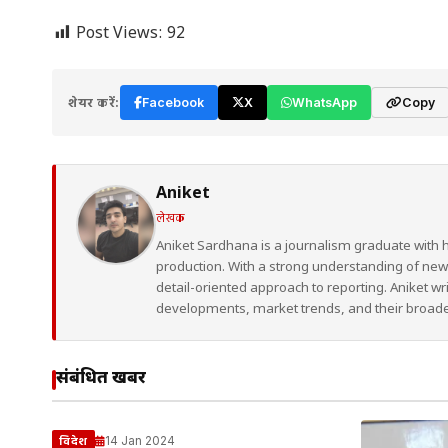
Post Views:
92
शेयर करें:
Facebook
X
WhatsApp
Copy
Aniket
लेखक
Aniket Sardhana is a journalism graduate with 
production. With a strong understanding of ne
detail-oriented approach to reporting. Aniket wr
developments, market trends, and their broad
संबंधित खबरें
14 Jan 2024
विदेश