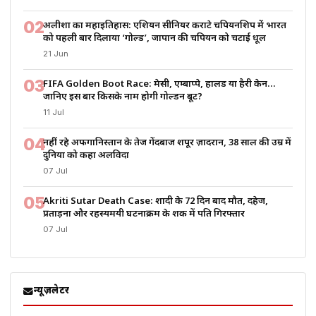
02
अलीशा का महाइतिहास: एशियन सीनियर कराटे चैंपियनशिप में भारत
को पहली बार दिलाया ‘गोल्ड’, जापान की चैंपियन को चटाई धूल
21 Jun
03
FIFA Golden Boot Race: मेसी, एम्बाप्पे, हालैंड या हैरी केन…
जानिए इस बार किसके नाम होगी गोल्डन बूट?
11 Jul
04
नहीं रहे अफगानिस्तान के तेज गेंदबाज शपूर ज़ादरान, 38 साल की उम्र में
दुनिया को कहा अलविदा
07 Jul
05
Akriti Sutar Death Case: शादी के 72 दिन बाद मौत, दहेज,
प्रताड़ना और रहस्यमयी घटनाक्रम के शक में पति गिरफ्तार
07 Jul
न्यूज़लेटर