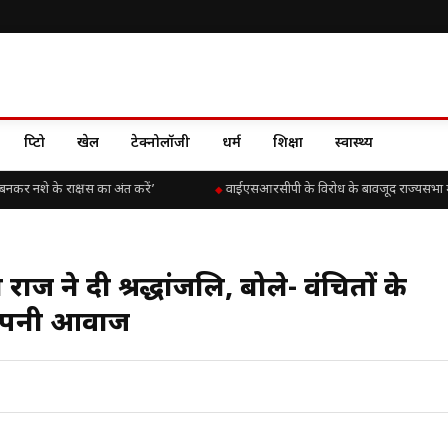
क्रिप्टो
खेल
टेक्नोलॉजी
धर्म
शिक्षा
स्वास्थ्य
नकर नशे के राक्षस का अंत करें’
वाईएसआरसीपी के विरोध के बावजूद राज्यसभा में चिं
राज ने दी श्रद्धांजलि, बोले- वंचितों के
 अपनी आवाज