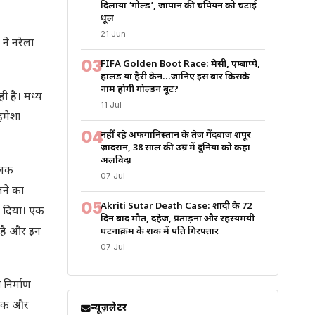
दिलाया ‘गोल्ड’, जापान की चैंपियन को चटाई
धूल
21 Jun
 ने नरेला
03
FIFA Golden Boot Race: मेसी, एम्बाप्पे,
हालैंड या हैरी केन…जानिए इस बार किसके
नाम होगी गोल्डन बूट?
ही है। मध्य
11 Jul
हमेशा
04
नहीं रहे अफगानिस्तान के तेज गेंदबाज शपूर
ज़ादरान, 38 साल की उम्र में दुनिया को कहा
अलविदा
मूलक
07 Jul
लने का
05
Akriti Sutar Death Case: शादी के 72
भी दिया। एक
दिन बाद मौत, दहेज, प्रताड़ना और रहस्यमयी
ा है और इन
घटनाक्रम के शक में पति गिरफ्तार
07 Jul
निर्माण
्थिक और
न्यूज़लेटर