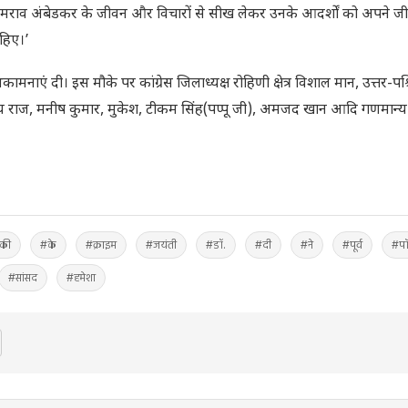
ीमराव अंबेडकर के जीवन और विचारों से सीख लेकर उनके आदर्शों को अपने जीव
ाहिए।’
कामनाएं दी। इस मौके पर कांग्रेस जिलाध्यक्ष रोहिणी क्षेत्र विशाल मान, उत्तर-पश
 संजय राज, मनीष कुमार, मुकेश, टीकम सिंह(पप्पू जी), अमजद खान आदि गणमान्
की
#के
#क्राइम
#जयंती
#डॉ.
#दी
#ने
#पूर्व
#पॉ
#सांसद
#हमेशा