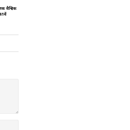
तक वैश्विक
1वें