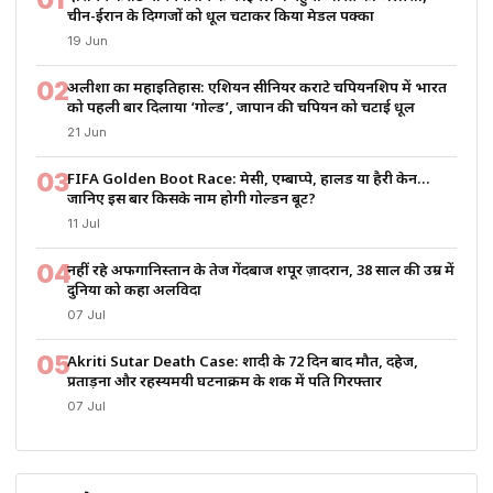
चीन-ईरान के दिग्गजों को धूल चटाकर किया मेडल पक्का
19 Jun
02
अलीशा का महाइतिहास: एशियन सीनियर कराटे चैंपियनशिप में भारत
को पहली बार दिलाया ‘गोल्ड’, जापान की चैंपियन को चटाई धूल
21 Jun
03
FIFA Golden Boot Race: मेसी, एम्बाप्पे, हालैंड या हैरी केन…
जानिए इस बार किसके नाम होगी गोल्डन बूट?
11 Jul
04
नहीं रहे अफगानिस्तान के तेज गेंदबाज शपूर ज़ादरान, 38 साल की उम्र में
दुनिया को कहा अलविदा
07 Jul
05
Akriti Sutar Death Case: शादी के 72 दिन बाद मौत, दहेज,
प्रताड़ना और रहस्यमयी घटनाक्रम के शक में पति गिरफ्तार
07 Jul