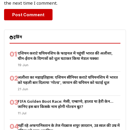
the next time I comment.
ट्रेंडिंग
01
एशियन कराटे चैंपियनशिप के फाइनल में पहुंचीं भारत की अलीशा,
चीन-ईरान के दिग्गजों को धूल चटाकर किया मेडल पक्का
19 Jun
02
अलीशा का महाइतिहास: एशियन सीनियर कराटे चैंपियनशिप में भारत
को पहली बार दिलाया ‘गोल्ड’, जापान की चैंपियन को चटाई धूल
21 Jun
03
FIFA Golden Boot Race: मेसी, एम्बाप्पे, हालैंड या हैरी केन…
जानिए इस बार किसके नाम होगी गोल्डन बूट?
11 Jul
04
नहीं रहे अफगानिस्तान के तेज गेंदबाज शपूर ज़ादरान, 38 साल की उम्र में