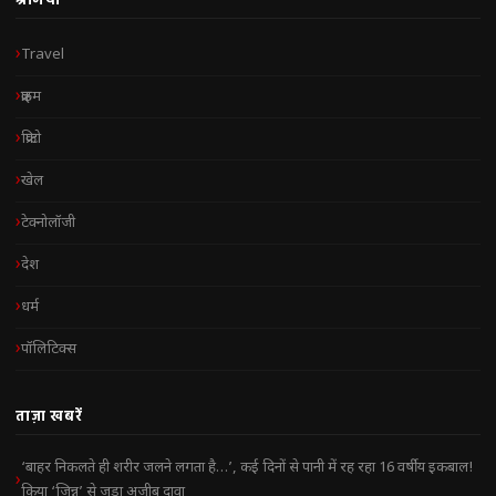
Travel
क्राइम
क्रिप्टो
खेल
टेक्नोलॉजी
देश
धर्म
पॉलिटिक्स
ताज़ा खबरें
‘बाहर निकलते ही शरीर जलने लगता है…’, कई दिनों से पानी में रह रहा 16 वर्षीय इकबाल!
किया ‘जिन्न’ से जुड़ा अजीब दावा