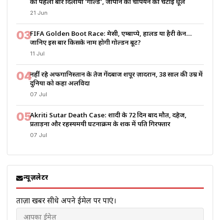
को पहली बार दिलाया ‘गोल्ड’, जापान की चैंपियन को चटाई धूल
21 Jun
03
FIFA Golden Boot Race: मेसी, एम्बाप्पे, हालैंड या हैरी केन…
जानिए इस बार किसके नाम होगी गोल्डन बूट?
11 Jul
04
नहीं रहे अफगानिस्तान के तेज गेंदबाज शपूर ज़ादरान, 38 साल की उम्र में
दुनिया को कहा अलविदा
07 Jul
05
Akriti Sutar Death Case: शादी के 72 दिन बाद मौत, दहेज,
प्रताड़ना और रहस्यमयी घटनाक्रम के शक में पति गिरफ्तार
07 Jul
न्यूज़लेटर
ताज़ा खबरें सीधे अपने ईमेल पर पाएं।