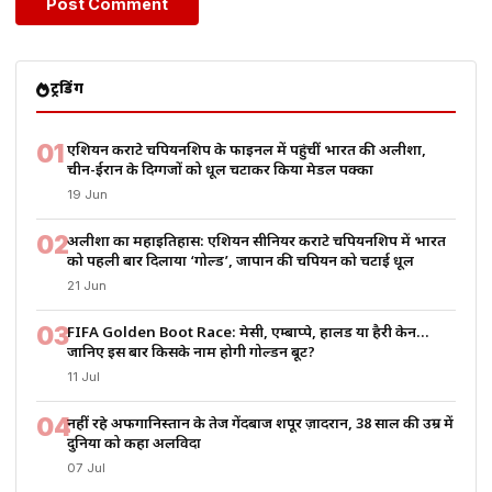
ट्रेंडिंग
01
एशियन कराटे चैंपियनशिप के फाइनल में पहुंचीं भारत की अलीशा,
चीन-ईरान के दिग्गजों को धूल चटाकर किया मेडल पक्का
19 Jun
02
अलीशा का महाइतिहास: एशियन सीनियर कराटे चैंपियनशिप में भारत
को पहली बार दिलाया ‘गोल्ड’, जापान की चैंपियन को चटाई धूल
21 Jun
03
FIFA Golden Boot Race: मेसी, एम्बाप्पे, हालैंड या हैरी केन…
जानिए इस बार किसके नाम होगी गोल्डन बूट?
11 Jul
04
नहीं रहे अफगानिस्तान के तेज गेंदबाज शपूर ज़ादरान, 38 साल की उम्र में
दुनिया को कहा अलविदा
07 Jul