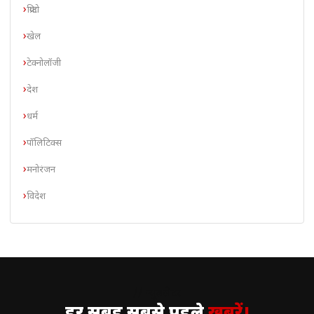
क्रिप्टो
खेल
टेक्नोलॉजी
देश
धर्म
पॉलिटिक्स
मनोरंजन
विदेश
// न्यूज़लेटर
हर सुबह सबसे पहले
ख़बरें।