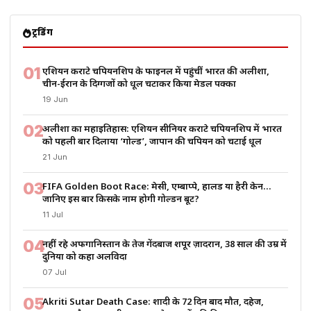
ट्रेंडिंग
01
एशियन कराटे चैंपियनशिप के फाइनल में पहुंचीं भारत की अलीशा,
चीन-ईरान के दिग्गजों को धूल चटाकर किया मेडल पक्का
19 Jun
02
अलीशा का महाइतिहास: एशियन सीनियर कराटे चैंपियनशिप में भारत
को पहली बार दिलाया ‘गोल्ड’, जापान की चैंपियन को चटाई धूल
21 Jun
03
FIFA Golden Boot Race: मेसी, एम्बाप्पे, हालैंड या हैरी केन…
जानिए इस बार किसके नाम होगी गोल्डन बूट?
11 Jul
04
नहीं रहे अफगानिस्तान के तेज गेंदबाज शपूर ज़ादरान, 38 साल की उम्र में
दुनिया को कहा अलविदा
07 Jul
05
Akriti Sutar Death Case: शादी के 72 दिन बाद मौत, दहेज,