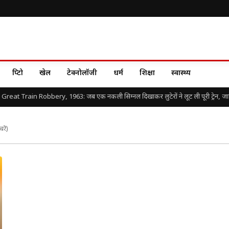
क्रिप्टो
खेल
टेक्नोलॉजी
धर्म
शिक्षा
स्वास्थ्य
Great Train Robbery, 1963: जब एक नकली सिग्नल दिखाकर लुटेरों ने लूट ली पूरी ट्रेन, जानिए 
रें)