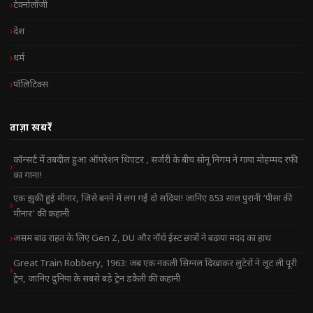
टेक्नोलॉजी
देश
धर्म
पॉलिटिक्स
ताज़ा खबरें
कॉन्सर्ट में तबदील हुआ ऑपरेशन थिएटर , सर्जरी के बीच सोनू निगम ने गाया मोहम्मद रफी
का गाना!
एक झुकी हुई मीनार, जिसे बनने में लग गईं दो सदियां! जानिए 853 साल पुरानी ‘पीसा की
मीनार’ की कहानी
असम बाढ़ राहत के लिए Gen Z, DU और नॉर्थ ईस्ट छात्रों ने बढ़ाया मदद का हाथ
Great Train Robbery, 1963: जब एक नकली सिग्नल दिखाकर लुटेरों ने लूट ली पूरी
ट्रेन, जानिए दुनिया के सबसे बड़े ट्रेन डकैती की कहानी