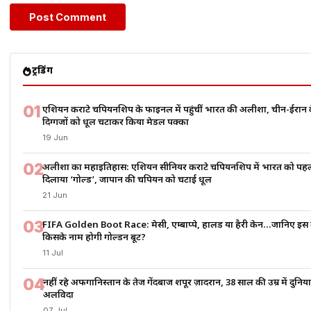
ट्रेंडिंग
01
एशियन कराटे चैंपियनशिप के फाइनल में पहुंचीं भारत की अलीशा, चीन-ईरान 
दिग्गजों को धूल चटाकर किया मेडल पक्का
19 Jun
02
अलीशा का महाइतिहास: एशियन सीनियर कराटे चैंपियनशिप में भारत को पह
दिलाया ‘गोल्ड’, जापान की चैंपियन को चटाई धूल
21 Jun
03
FIFA Golden Boot Race: मेसी, एम्बाप्पे, हालैंड या हैरी केन…जानिए इस 
किसके नाम होगी गोल्डन बूट?
11 Jul
04
नहीं रहे अफगानिस्तान के तेज गेंदबाज शपूर ज़ादरान, 38 साल की उम्र में दुनि
अलविदा
07 Jul