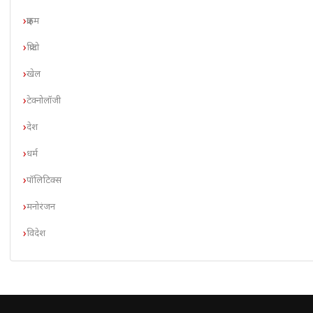
क्राइम
क्रिप्टो
खेल
टेक्नोलॉजी
देश
धर्म
पॉलिटिक्स
मनोरंजन
विदेश