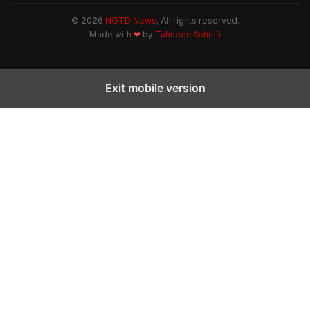
© 2026
NOTD News
. All rights reserved.
Made with
❤
by
Tahseen Ashrafi
NOTD NEWS
Exit mobile version