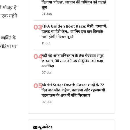
दिलाया ‘गोल्ड’, जापान की चैंपियन को चटाई
ं मौजूद है
धूल
21 Jun
ी एक महंगे
03
FIFA Golden Boot Race: मेसी, एम्बाप्पे,
हालैंड या हैरी केन…जानिए इस बार किसके
नाम होगी गोल्डन बूट?
्यक्ति के
11 Jul
मीडिया पर
04
नहीं रहे अफगानिस्तान के तेज गेंदबाज शपूर
ज़ादरान, 38 साल की उम्र में दुनिया को कहा
अलविदा
07 Jul
05
Akriti Sutar Death Case: शादी के 72
दिन बाद मौत, दहेज, प्रताड़ना और रहस्यमयी
घटनाक्रम के शक में पति गिरफ्तार
07 Jul
न्यूज़लेटर