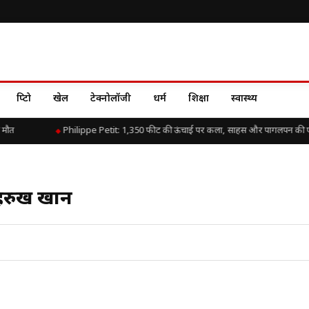
क्रिप्टो
खेल
टेक्नोलॉजी
धर्म
शिक्षा
स्वास्थ्य
ौत
Philippe Petit: 1,350 फीट की ऊंचाई पर कला, साहस और पागलपन की एक
ाहरुख खान