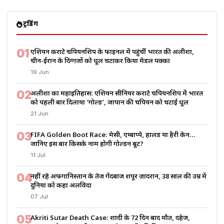
ट्रेंडिंग
01
एशियन कराटे चैंपियनशिप के फाइनल में पहुंचीं भारत की अलीशा,
चीन-ईरान के दिग्गजों को धूल चटाकर किया मेडल पक्का
19 Jun
02
अलीशा का महाइतिहास: एशियन सीनियर कराटे चैंपियनशिप में भारत
को पहली बार दिलाया ‘गोल्ड’, जापान की चैंपियन को चटाई धूल
21 Jun
03
FIFA Golden Boot Race: मेसी, एम्बाप्पे, हालैंड या हैरी केन…
जानिए इस बार किसके नाम होगी गोल्डन बूट?
11 Jul
04
नहीं रहे अफगानिस्तान के तेज गेंदबाज शपूर ज़ादरान, 38 साल की उम्र में
दुनिया को कहा अलविदा
07 Jul
05
Akriti Sutar Death Case: शादी के 72 दिन बाद मौत, दहेज,