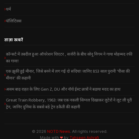
धर्म
पॉलिटिक्स
ताज़ा खबरें
कॉन्सर्ट में तबदील हुआ ऑपरेशन थिएटर , सर्जरी के बीच सोनू निगम ने गाया मोहम्मद रफी
का गाना!
एक झुकी हुई मीनार, जिसे बनने में लग गईं दो सदियां! जानिए 853 साल पुरानी ‘पीसा की
मीनार’ की कहानी
असम बाढ़ राहत के लिए Gen Z, DU और नॉर्थ ईस्ट छात्रों ने बढ़ाया मदद का हाथ
Great Train Robbery, 1963: जब एक नकली सिग्नल दिखाकर लुटेरों ने लूट ली पूरी
ट्रेन, जानिए दुनिया के सबसे बड़े ट्रेन डकैती की कहानी
© 2026
NOTD News
. All rights reserved.
Made with
❤
by
Tahseen Ashrafi