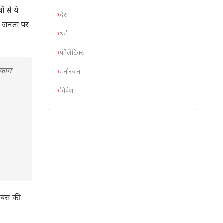
 से ये
देश
की जनता पर
धर्म
पॉलिटिक्स
 काम
मनोरंजन
विदेश
े बस की