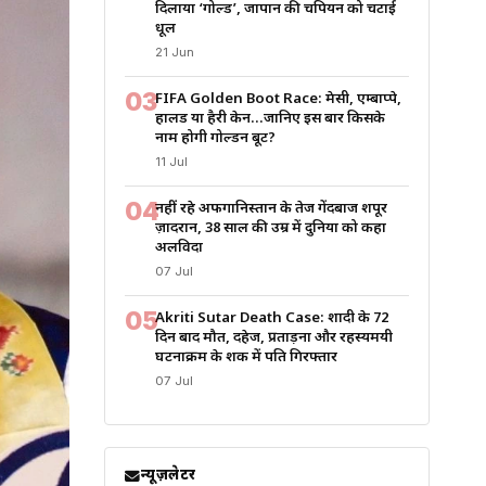
दिलाया ‘गोल्ड’, जापान की चैंपियन को चटाई
धूल
21 Jun
03
FIFA Golden Boot Race: मेसी, एम्बाप्पे,
हालैंड या हैरी केन…जानिए इस बार किसके
नाम होगी गोल्डन बूट?
11 Jul
04
नहीं रहे अफगानिस्तान के तेज गेंदबाज शपूर
ज़ादरान, 38 साल की उम्र में दुनिया को कहा
अलविदा
07 Jul
05
Akriti Sutar Death Case: शादी के 72
दिन बाद मौत, दहेज, प्रताड़ना और रहस्यमयी
घटनाक्रम के शक में पति गिरफ्तार
07 Jul
न्यूज़लेटर