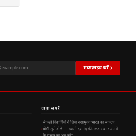
सब्सक्राइब करें
ताज़ा खबरें
सैकड़ों विद्यार्थियों ने लिया नशामुक्त भारत का संकल्प,
योगी सूरी बोले— ‘स्वामी दयानंद की तलवार बनकर नशे
के राक्षस का अंत करें’