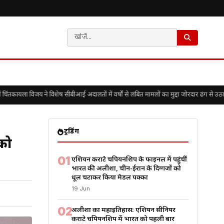
यला विजय ने विशेष सीबीआई अदालतों में वर्षों से लंबित मामलों का मुद्दा जोरदार ढंग से उठाया
ट्रेंडिंग
को
01
एशियन कराटे चैंपियनशिप के फाइनल में पहुंचीं
भारत की अलीशा, चीन-ईरान के दिग्गजों को
धूल चटाकर किया मेडल पक्का
19 Jun
02
अलीशा का महाइतिहास: एशियन सीनियर
कराटे चैंपियनशिप में भारत को पहली बार