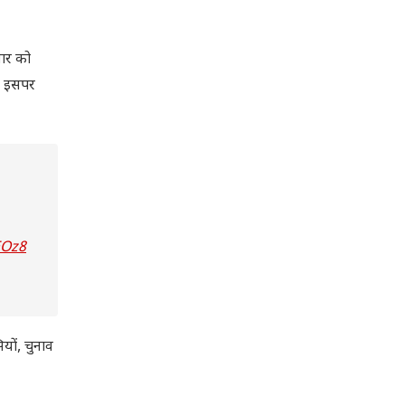
वार को
के इसपर
EOz8
यों, चुनाव