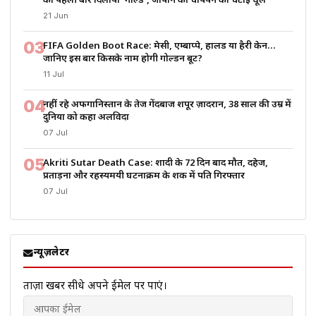
को पहली बार दिलाया ‘गोल्ड’, जापान की चैंपियन को चटाई धूल
21 Jun
03
FIFA Golden Boot Race: मेसी, एम्बाप्पे, हालैंड या हैरी केन…
जानिए इस बार किसके नाम होगी गोल्डन बूट?
11 Jul
04
नहीं रहे अफगानिस्तान के तेज गेंदबाज शपूर ज़ादरान, 38 साल की उम्र में
दुनिया को कहा अलविदा
07 Jul
05
Akriti Sutar Death Case: शादी के 72 दिन बाद मौत, दहेज,
प्रताड़ना और रहस्यमयी घटनाक्रम के शक में पति गिरफ्तार
07 Jul
न्यूज़लेटर
ताज़ा खबरें सीधे अपने ईमेल पर पाएं।