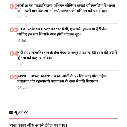
02
अलीशा का महाइतिहास: एशियन सीनियर कराटे चैंपियनशिप में भारत
को पहली बार दिलाया ‘गोल्ड’, जापान की चैंपियन को चटाई धूल
21 Jun
03
FIFA Golden Boot Race: मेसी, एम्बाप्पे, हालैंड या हैरी केन…
जानिए इस बार किसके नाम होगी गोल्डन बूट?
11 Jul
04
नहीं रहे अफगानिस्तान के तेज गेंदबाज शपूर ज़ादरान, 38 साल की उम्र में
दुनिया को कहा अलविदा
07 Jul
05
Akriti Sutar Death Case: शादी के 72 दिन बाद मौत, दहेज,
प्रताड़ना और रहस्यमयी घटनाक्रम के शक में पति गिरफ्तार
07 Jul
न्यूज़लेटर
ताज़ा खबरें सीधे अपने ईमेल पर पाएं।