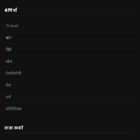
श्रेणियाँ
Travel
क्राइम
क्रिप्टो
खेल
टेक्नोलॉजी
देश
धर्म
पॉलिटिक्स
ताज़ा खबरें