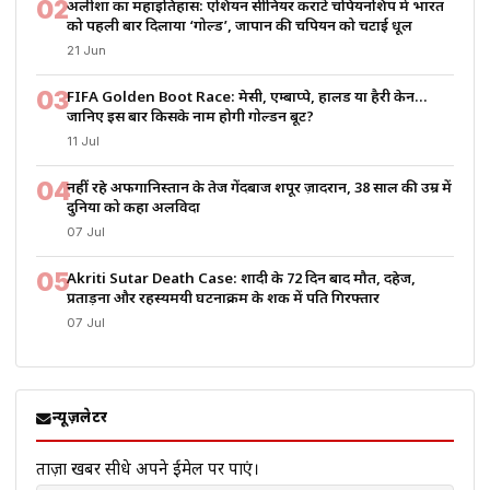
02
अलीशा का महाइतिहास: एशियन सीनियर कराटे चैंपियनशिप में भारत
को पहली बार दिलाया ‘गोल्ड’, जापान की चैंपियन को चटाई धूल
21 Jun
03
FIFA Golden Boot Race: मेसी, एम्बाप्पे, हालैंड या हैरी केन…
जानिए इस बार किसके नाम होगी गोल्डन बूट?
11 Jul
04
नहीं रहे अफगानिस्तान के तेज गेंदबाज शपूर ज़ादरान, 38 साल की उम्र में
दुनिया को कहा अलविदा
07 Jul
05
Akriti Sutar Death Case: शादी के 72 दिन बाद मौत, दहेज,
प्रताड़ना और रहस्यमयी घटनाक्रम के शक में पति गिरफ्तार
07 Jul
न्यूज़लेटर
ताज़ा खबरें सीधे अपने ईमेल पर पाएं।