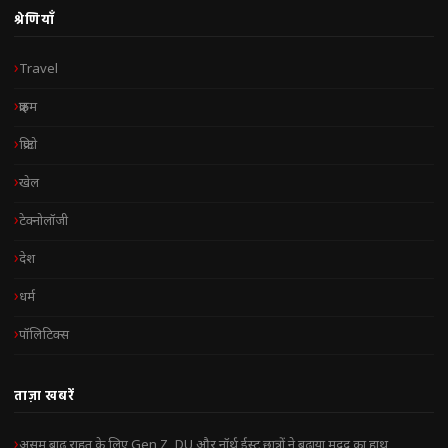
श्रेणियाँ
Travel
क्राइम
क्रिप्टो
खेल
टेक्नोलॉजी
देश
धर्म
पॉलिटिक्स
ताज़ा खबरें
असम बाढ़ राहत के लिए Gen Z, DU और नॉर्थ ईस्ट छात्रों ने बढ़ाया मदद का हाथ