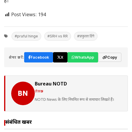
है।
Post Views:
194
#praful hinge
#SRH vs RR
#प्रफुल्ल हिंगे
शेयर करें:
Facebook
X
WhatsApp
Copy
Bureau NOTD
लेखक
BN
NOTD News के लिए नियमित रूप से समाचार लिखते हैं।
संबंधित खबरें