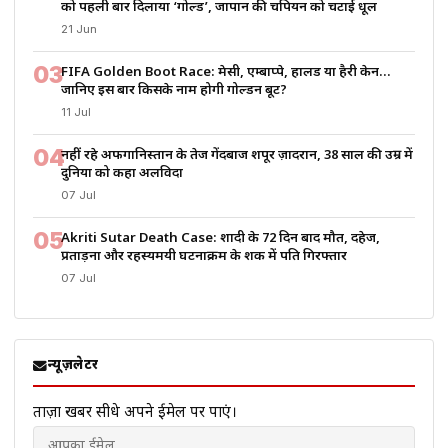
को पहली बार दिलाया ‘गोल्ड’, जापान की चैंपियन को चटाई धूल
21 Jun
03
FIFA Golden Boot Race: मेसी, एम्बाप्पे, हालैंड या हैरी केन…
जानिए इस बार किसके नाम होगी गोल्डन बूट?
11 Jul
04
नहीं रहे अफगानिस्तान के तेज गेंदबाज शपूर ज़ादरान, 38 साल की उम्र में
दुनिया को कहा अलविदा
07 Jul
05
Akriti Sutar Death Case: शादी के 72 दिन बाद मौत, दहेज,
प्रताड़ना और रहस्यमयी घटनाक्रम के शक में पति गिरफ्तार
07 Jul
न्यूज़लेटर
ताज़ा खबरें सीधे अपने ईमेल पर पाएं।