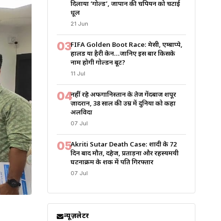
दिलाया ‘गोल्ड’, जापान की चैंपियन को चटाई
धूल
21 Jun
03
FIFA Golden Boot Race: मेसी, एम्बाप्पे,
हालैंड या हैरी केन…जानिए इस बार किसके
नाम होगी गोल्डन बूट?
11 Jul
04
नहीं रहे अफगानिस्तान के तेज गेंदबाज शपूर
ज़ादरान, 38 साल की उम्र में दुनिया को कहा
अलविदा
07 Jul
05
Akriti Sutar Death Case: शादी के 72
दिन बाद मौत, दहेज, प्रताड़ना और रहस्यमयी
घटनाक्रम के शक में पति गिरफ्तार
07 Jul
न्यूज़लेटर