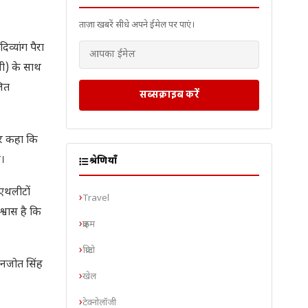
ताज़ा खबरें सीधे अपने ईमेल पर पाएं।
व्यांग पैरा
सी) के साथ
लित
सब्सक्राइब करें
ेकर कहा कि
ै।
श्रेणियाँ
-एथलीटों
Travel
्वास है कि
क्राइम
क्रिप्टो
गनजोत सिंह
खेल
टेक्नोलॉजी