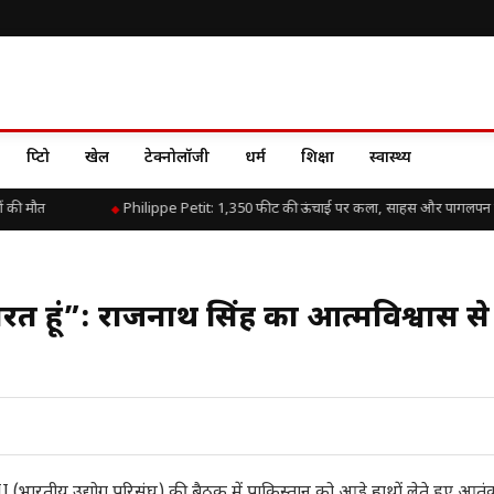
क्रिप्टो
खेल
टेक्नोलॉजी
धर्म
शिक्षा
स्वास्थ्य
की मौत
Philippe Petit: 1,350 फीट की ऊंचाई पर कला, साहस और पागलपन क
रत हूं”: राजनाथ सिंह का आत्मविश्वास से
त CII (भारतीय उद्योग परिसंघ) की बैठक में पाकिस्तान को आड़े हाथों लेते हुए आ