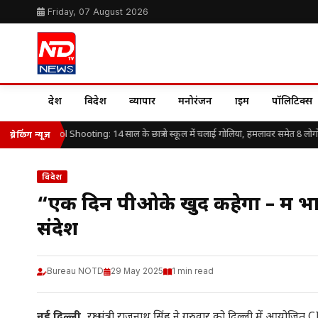
Friday, 07 August 2026
देश
विदेश
व्यापार
मनोरंजन
क्राइम
पॉलिटिक्स
iland School Shooting: 14 साल के छात्र ने स्कूल में चलाई गोलियां, हमलावर समेत 8 लोगों 
ब्रेकिंग न्यूज़
विदेश
“एक दिन पीओके खुद कहेगा – मैं भा
संदेश
Bureau NOTD
29 May 2025
1 min read
नई दिल्ली,
रक्षा मंत्री राजनाथ सिंह ने गुरुवार को दिल्ली में आयोजि