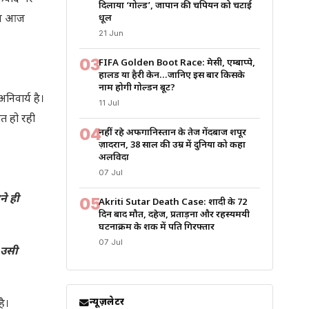
दिलाया ‘गोल्ड’, जापान की चैंपियन को चटाई
तान आज
धूल
21 Jun
03
FIFA Golden Boot Race: मेसी, एम्बाप्पे,
हालैंड या हैरी केन…जानिए इस बार किसके
नाम होगी गोल्डन बूट?
निवार्य है।
11 Jul
त हो रही
04
नहीं रहे अफगानिस्तान के तेज गेंदबाज शपूर
ज़ादरान, 38 साल की उम्र में दुनिया को कहा
अलविदा
07 Jul
े ही
05
Akriti Sutar Death Case: शादी के 72
दिन बाद मौत, दहेज, प्रताड़ना और रहस्यमयी
घटनाक्रम के शक में पति गिरफ्तार
07 Jul
 उसी
न्यूज़लेटर
है।