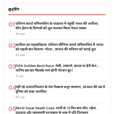
ट्रेंडिंग
01
एशियन कराटे चैंपियनशिप के फाइनल में पहुंचीं भारत की अलीशा,
चीन-ईरान के दिग्गजों को धूल चटाकर किया मेडल पक्का
19 Jun
02
अलीशा का महाइतिहास: एशियन सीनियर कराटे चैंपियनशिप में भारत
को पहली बार दिलाया ‘गोल्ड’, जापान की चैंपियन को चटाई धूल
21 Jun
03
FIFA Golden Boot Race: मेसी, एम्बाप्पे, हालैंड या हैरी केन…
जानिए इस बार किसके नाम होगी गोल्डन बूट?
11 Jul
04
नहीं रहे अफगानिस्तान के तेज गेंदबाज शपूर ज़ादरान, 38 साल की उम्र में
दुनिया को कहा अलविदा
07 Jul
05
Akriti Sutar Death Case: शादी के 72 दिन बाद मौत, दहेज,
प्रताड़ना और रहस्यमयी घटनाक्रम के शक में पति गिरफ्तार