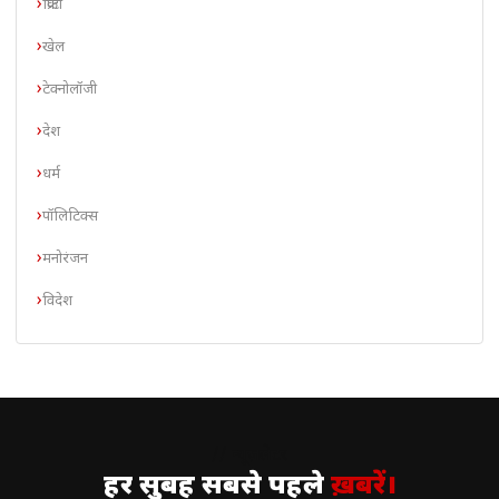
क्रिप्टो
खेल
टेक्नोलॉजी
देश
धर्म
पॉलिटिक्स
मनोरंजन
विदेश
// न्यूज़लेटर
हर सुबह सबसे पहले
ख़बरें।