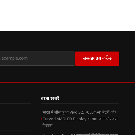
सब्सक्राइब करें
ताज़ा खबरें
भारत में लॉन्च हुआ Vivo S2, 7050mAh बैटरी और
Curved AMOLED Display के साथ जानें और क्या
है खास