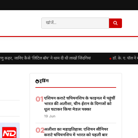
 जानिए कैसे ‘लिटिल बॉय’ ने थाम दी थी लाखों जिंदगियां
डॉ. के. ए. पॉल ने म
ट्रेंडिंग
01
एशियन कराटे चैंपियनशिप के फाइनल में पहुंचीं
भारत की अलीशा, चीन-ईरान के दिग्गजों को
धूल चटाकर किया मेडल पक्का
19 Jun
02
अलीशा का महाइतिहास: एशियन सीनियर
कराटे चैंपियनशिप में भारत को पहली बार