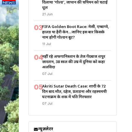
दिलाया ‘गोल्ड’, जापान की चैंपियन को चटाई
धूल
21 Jun
03
FIFA Golden Boot Race: मेसी, एम्बाप्पे,
हालैंड या हैरी केन…जानिए इस बार किसके
नाम होगी गोल्डन बूट?
11 Jul
04
नहीं रहे अफगानिस्तान के तेज गेंदबाज शपूर
ज़ादरान, 38 साल की उम्र में दुनिया को कहा
अलविदा
07 Jul
05
Akriti Sutar Death Case: शादी के 72
दिन बाद मौत, दहेज, प्रताड़ना और रहस्यमयी
घटनाक्रम के शक में पति गिरफ्तार
07 Jul
न्यूज़लेटर