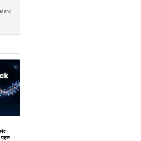
al and
सेट
ं पहल