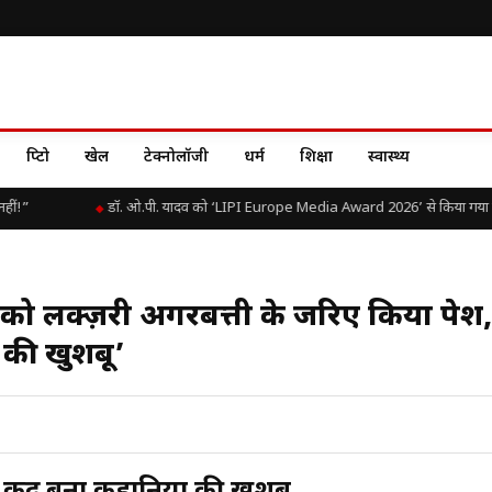
क्रिप्टो
खेल
टेक्नोलॉजी
धर्म
शिक्षा
स्वास्थ्य
ं!”
डॉ. ओ.पी. यादव को ‘LIPI Europe Media Award 2026’ से किया गया सम्
को लक्ज़री अगरबत्ती के जरिए किया पेश,
ं की खुशबू’