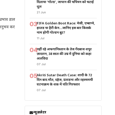
दिलाया ‘गोल्ड’, जापान की चैंपियन को चटाई
धूल
21 Jun
 प्रभाव डाल
03
FIFA Golden Boot Race: मेसी, एम्बाप्पे,
ा अनुभव कर
हालैंड या हैरी केन…जानिए इस बार किसके
नाम होगी गोल्डन बूट?
11 Jul
04
नहीं रहे अफगानिस्तान के तेज गेंदबाज शपूर
ज़ादरान, 38 साल की उम्र में दुनिया को कहा
अलविदा
07 Jul
05
Akriti Sutar Death Case: शादी के 72
दिन बाद मौत, दहेज, प्रताड़ना और रहस्यमयी
घटनाक्रम के शक में पति गिरफ्तार
07 Jul
न्यूज़लेटर