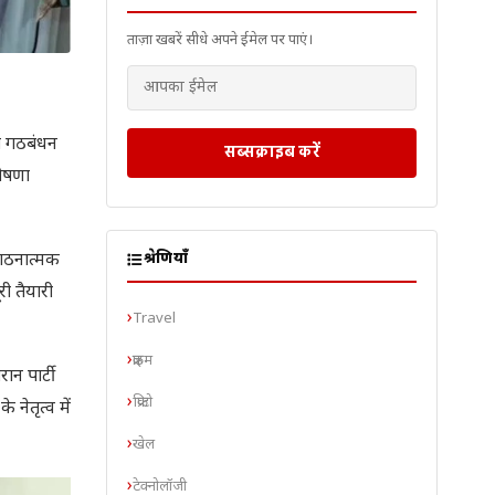
ताज़ा खबरें सीधे अपने ईमेल पर पाएं।
ी गठबंधन
सब्सक्राइब करें
घोषणा
संगठनात्मक
श्रेणियाँ
री तैयारी
Travel
क्राइम
न पार्टी
क्रिप्टो
नेतृत्व में
खेल
टेक्नोलॉजी