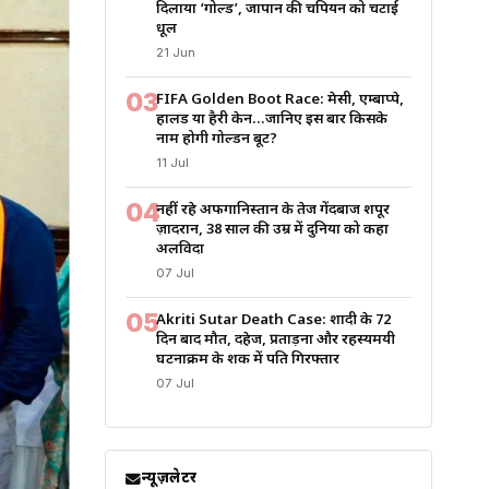
दिलाया ‘गोल्ड’, जापान की चैंपियन को चटाई
धूल
21 Jun
03
FIFA Golden Boot Race: मेसी, एम्बाप्पे,
हालैंड या हैरी केन…जानिए इस बार किसके
नाम होगी गोल्डन बूट?
11 Jul
04
नहीं रहे अफगानिस्तान के तेज गेंदबाज शपूर
ज़ादरान, 38 साल की उम्र में दुनिया को कहा
अलविदा
07 Jul
05
Akriti Sutar Death Case: शादी के 72
दिन बाद मौत, दहेज, प्रताड़ना और रहस्यमयी
घटनाक्रम के शक में पति गिरफ्तार
07 Jul
न्यूज़लेटर