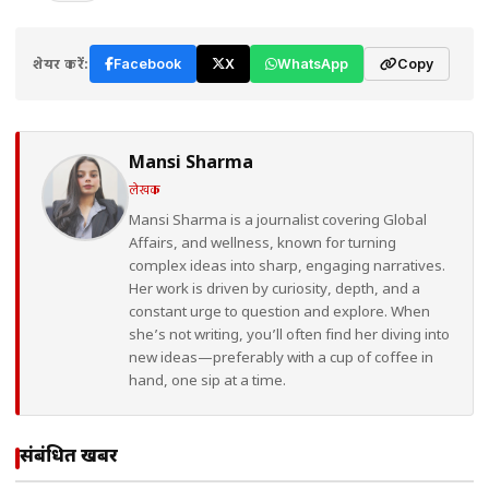
शेयर करें:
Facebook
X
WhatsApp
Copy
Mansi Sharma
लेखक
Mansi Sharma is a journalist covering Global
Affairs, and wellness, known for turning
complex ideas into sharp, engaging narratives.
Her work is driven by curiosity, depth, and a
constant urge to question and explore. When
she’s not writing, you’ll often find her diving into
new ideas—preferably with a cup of coffee in
hand, one sip at a time.
संबंधित खबरें