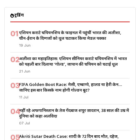
ट्रेंडिंग
01
एशियन कराटे चैंपियनशिप के फाइनल में पहुंचीं भारत की अलीशा,
चीन-ईरान के दिग्गजों को धूल चटाकर किया मेडल पक्का
19 Jun
02
अलीशा का महाइतिहास: एशियन सीनियर कराटे चैंपियनशिप में भारत
को पहली बार दिलाया ‘गोल्ड’, जापान की चैंपियन को चटाई धूल
21 Jun
03
FIFA Golden Boot Race: मेसी, एम्बाप्पे, हालैंड या हैरी केन…
जानिए इस बार किसके नाम होगी गोल्डन बूट?
11 Jul
04
नहीं रहे अफगानिस्तान के तेज गेंदबाज शपूर ज़ादरान, 38 साल की उम्र में
दुनिया को कहा अलविदा
07 Jul
05
Akriti Sutar Death Case: शादी के 72 दिन बाद मौत, दहेज,