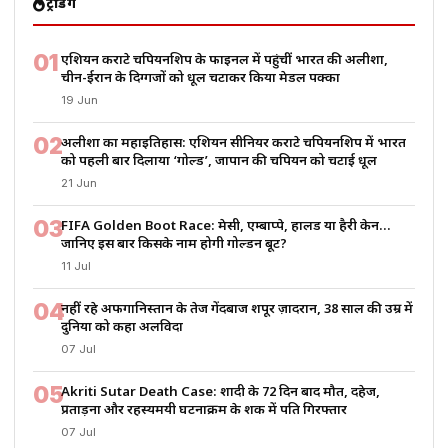
ट्रेंडिंग
01
एशियन कराटे चैंपियनशिप के फाइनल में पहुंचीं भारत की अलीशा,
चीन-ईरान के दिग्गजों को धूल चटाकर किया मेडल पक्का
19 Jun
02
अलीशा का महाइतिहास: एशियन सीनियर कराटे चैंपियनशिप में भारत
को पहली बार दिलाया ‘गोल्ड’, जापान की चैंपियन को चटाई धूल
21 Jun
03
FIFA Golden Boot Race: मेसी, एम्बाप्पे, हालैंड या हैरी केन…
जानिए इस बार किसके नाम होगी गोल्डन बूट?
11 Jul
04
नहीं रहे अफगानिस्तान के तेज गेंदबाज शपूर ज़ादरान, 38 साल की उम्र में
दुनिया को कहा अलविदा
07 Jul
05
Akriti Sutar Death Case: शादी के 72 दिन बाद मौत, दहेज,
प्रताड़ना और रहस्यमयी घटनाक्रम के शक में पति गिरफ्तार
07 Jul