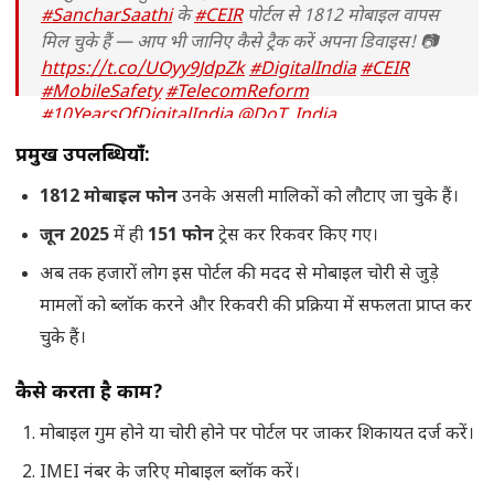
#SancharSaathi
के
#CEIR
पोर्टल से 1812 मोबाइल वापस
मिल चुके हैं — आप भी जानिए कैसे ट्रैक करें अपना डिवाइस! 📷
https://t.co/UOyy9JdpZk
#DigitalIndia
#CEIR
#MobileSafety
#TelecomReform
#10YearsOfDigitalIndia
@DoT_India
pic.twitter.com/RI05ULgW1v
प्रमुख उपलब्धियाँ:
— Ministry of Electronics & IT (@GoI_MeitY)
July
1812 मोबाइल फोन
उनके असली मालिकों को लौटाए जा चुके हैं।
10, 2025
जून 2025
में ही
151 फोन
ट्रेस कर रिकवर किए गए।
अब तक हजारों लोग इस पोर्टल की मदद से मोबाइल चोरी से जुड़े
मामलों को ब्लॉक करने और रिकवरी की प्रक्रिया में सफलता प्राप्त कर
चुके हैं।
कैसे करता है काम?
मोबाइल गुम होने या चोरी होने पर पोर्टल पर जाकर शिकायत दर्ज करें।
IMEI नंबर के जरिए मोबाइल ब्लॉक करें।