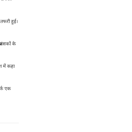
-तफरी हुई।
शंसकों के
श में कहा
िर्फ एक