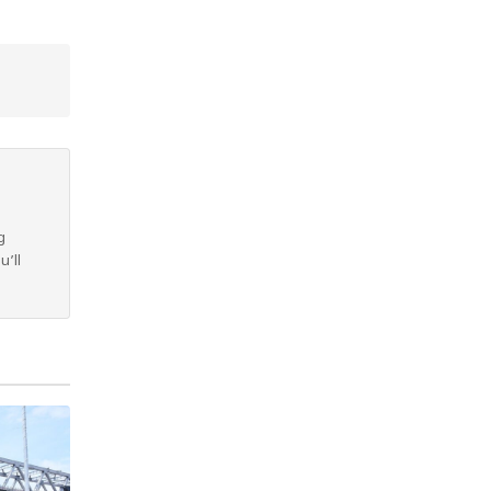
g
u’ll