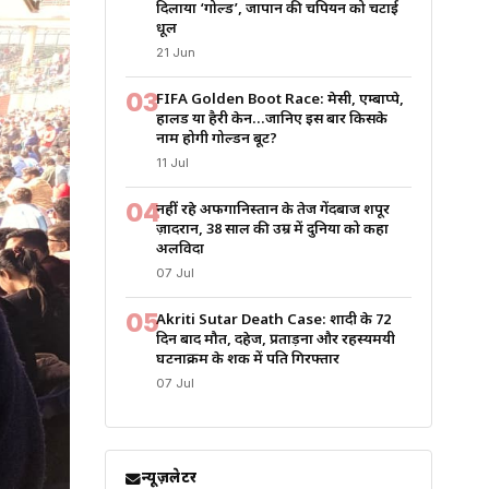
दिलाया ‘गोल्ड’, जापान की चैंपियन को चटाई
धूल
21 Jun
03
FIFA Golden Boot Race: मेसी, एम्बाप्पे,
हालैंड या हैरी केन…जानिए इस बार किसके
नाम होगी गोल्डन बूट?
11 Jul
04
नहीं रहे अफगानिस्तान के तेज गेंदबाज शपूर
ज़ादरान, 38 साल की उम्र में दुनिया को कहा
अलविदा
07 Jul
05
Akriti Sutar Death Case: शादी के 72
दिन बाद मौत, दहेज, प्रताड़ना और रहस्यमयी
घटनाक्रम के शक में पति गिरफ्तार
07 Jul
न्यूज़लेटर