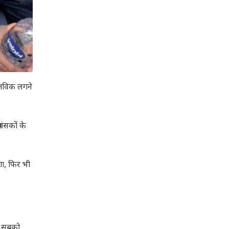
स्तविक लगने
शंसकों के
गा, फिर भी
े। सबको