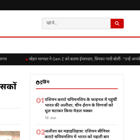
मोहन भागवत ने Gen Z को बताया ईमानदार, प्रियंका गांधी बोलीं- “उन्हें आपके सर्
ट्रेंडिंग
ंसकों
01
एशियन कराटे चैंपियनशिप के फाइनल में पहुंचीं
भारत की अलीशा, चीन-ईरान के दिग्गजों को
धूल चटाकर किया मेडल पक्का
19 Jun
02
अलीशा का महाइतिहास: एशियन सीनियर
कराटे चैंपियनशिप में भारत को पहली बार