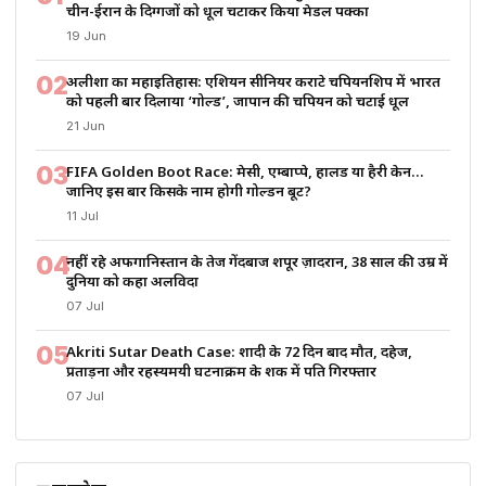
चीन-ईरान के दिग्गजों को धूल चटाकर किया मेडल पक्का
19 Jun
02
अलीशा का महाइतिहास: एशियन सीनियर कराटे चैंपियनशिप में भारत
को पहली बार दिलाया ‘गोल्ड’, जापान की चैंपियन को चटाई धूल
21 Jun
03
FIFA Golden Boot Race: मेसी, एम्बाप्पे, हालैंड या हैरी केन…
जानिए इस बार किसके नाम होगी गोल्डन बूट?
11 Jul
04
नहीं रहे अफगानिस्तान के तेज गेंदबाज शपूर ज़ादरान, 38 साल की उम्र में
दुनिया को कहा अलविदा
07 Jul
05
Akriti Sutar Death Case: शादी के 72 दिन बाद मौत, दहेज,
प्रताड़ना और रहस्यमयी घटनाक्रम के शक में पति गिरफ्तार
07 Jul