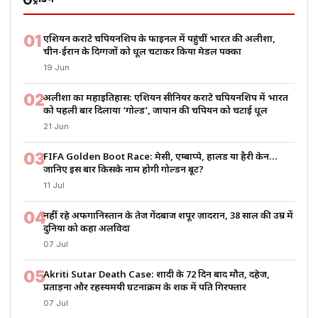
ट्रेंडिंग
01
एशियन कराटे चैंपियनशिप के फाइनल में पहुंचीं भारत की अलीशा,
चीन-ईरान के दिग्गजों को धूल चटाकर किया मेडल पक्का
19 Jun
02
अलीशा का महाइतिहास: एशियन सीनियर कराटे चैंपियनशिप में भारत
को पहली बार दिलाया ‘गोल्ड’, जापान की चैंपियन को चटाई धूल
21 Jun
03
FIFA Golden Boot Race: मेसी, एम्बाप्पे, हालैंड या हैरी केन…
जानिए इस बार किसके नाम होगी गोल्डन बूट?
11 Jul
04
नहीं रहे अफगानिस्तान के तेज गेंदबाज शपूर ज़ादरान, 38 साल की उम्र में
दुनिया को कहा अलविदा
07 Jul
05
Akriti Sutar Death Case: शादी के 72 दिन बाद मौत, दहेज,
प्रताड़ना और रहस्यमयी घटनाक्रम के शक में पति गिरफ्तार
07 Jul