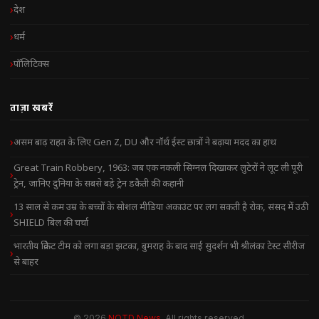
देश
धर्म
पॉलिटिक्स
ताज़ा खबरें
असम बाढ़ राहत के लिए Gen Z, DU और नॉर्थ ईस्ट छात्रों ने बढ़ाया मदद का हाथ
Great Train Robbery, 1963: जब एक नकली सिग्नल दिखाकर लुटेरों ने लूट ली पूरी
ट्रेन, जानिए दुनिया के सबसे बड़े ट्रेन डकैती की कहानी
13 साल से कम उम्र के बच्चों के सोशल मीडिया अकाउंट पर लग सकती है रोक, संसद में उठी
SHIELD बिल की चर्चा
भारतीय क्रिकेट टीम को लगा बड़ा झटका, बुमराह के बाद साई सुदर्शन भी श्रीलंका टेस्ट सीरीज
से बाहर
© 2026
NOTD News
. All rights reserved.