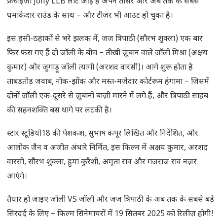
फ्रेंचाइज़ी Jolly LLB लौट आई है अपने तीसरे और अब तक के सबसे
धमाकेदार राउंड के साथ – और टीज़र भी आउट हो चुका है।
इस हंसी-ठहाकों से भरे झलक में, जज त्रिपाठी (सौरभ शुक्ला) एक बार
फिर फंस गए हैं दो जॉली के बीच – तीखी ज़ुबान वाले जॉली मिश्रा (अक्षय
कुमार) और जुगाड़ू जॉली त्यागी (अरशद वारसी)। आगे शुरू होता है
ताबड़तोड़ जवाब, नोक-झोंक और मस्त-मजेदार कोर्टरूम हंगामा – जिसमें
दोनों जॉली एक-दूसरे से ज़ुबानी बाज़ी मारने में लगे हैं, और त्रिपाठी साहब
की सहनशक्ति बस धागे पर लटकी है।
स्टार स्टूडियो18 की पेशकश, सुभाष कपूर लिखित और निर्देशित, और
आलोक जैन व अजीत अंधारे निर्मित, इस फिल्म में अक्षय कुमार, अरशद
वारसी, सौरभ शुक्ला, हुमा कुरैशी, अमृता राव और गजराज राव नज़र
आएंगे।
तैयार हो जाइए जॉली VS जॉली और जज त्रिपाठी के अब तक के सबसे बड़े
सिरदर्द के लिए – फिल्म सिनेमाघरों में 19 सितंबर 2025 को रिलीज़ होगी!