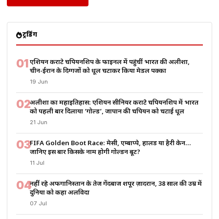
ट्रेंडिंग
01
एशियन कराटे चैंपियनशिप के फाइनल में पहुंचीं भारत की अलीशा,
चीन-ईरान के दिग्गजों को धूल चटाकर किया मेडल पक्का
19 Jun
02
अलीशा का महाइतिहास: एशियन सीनियर कराटे चैंपियनशिप में भारत
को पहली बार दिलाया ‘गोल्ड’, जापान की चैंपियन को चटाई धूल
21 Jun
03
FIFA Golden Boot Race: मेसी, एम्बाप्पे, हालैंड या हैरी केन…
जानिए इस बार किसके नाम होगी गोल्डन बूट?
11 Jul
04
नहीं रहे अफगानिस्तान के तेज गेंदबाज शपूर ज़ादरान, 38 साल की उम्र में
दुनिया को कहा अलविदा
07 Jul