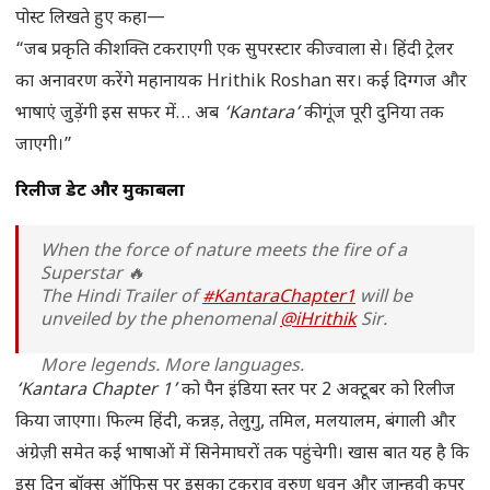
पोस्ट लिखते हुए कहा—
“जब प्रकृति की शक्ति टकराएगी एक सुपरस्टार की ज्वाला से। हिंदी ट्रेलर
का अनावरण करेंगे महानायक Hrithik Roshan सर। कई दिग्गज और
भाषाएं जुड़ेंगी इस सफर में… अब
‘Kantara’
की गूंज पूरी दुनिया तक
जाएगी।”
रिलीज डेट और मुकाबला
When the force of nature meets the fire of a
Superstar 🔥
The Hindi Trailer of
#KantaraChapter1
will be
unveiled by the phenomenal
@iHrithik
Sir.
More legends. More languages.
The roar of
#Kantara
will now echo across the
‘Kantara Chapter 1’
को पैन इंडिया स्तर पर 2 अक्टूबर को रिलीज
world. Stay tuned!
#KantaraChapter1Trailer
drops
किया जाएगा। फिल्म हिंदी, कन्नड़, तेलुगु, तमिल, मलयालम, बंगाली और
on…
pic.twitter.com/IGOWv7CmlK
अंग्रेज़ी समेत कई भाषाओं में सिनेमाघरों तक पहुंचेगी। खास बात यह है कि
— Rishab Shetty (@shetty_rishab)
September 20,
इस दिन बॉक्स ऑफिस पर इसका टकराव वरुण धवन और जान्हवी कपूर