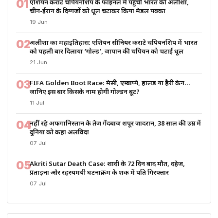
01
एशियन कराटे चैंपियनशिप के फाइनल में पहुंचीं भारत की अलीशा,
चीन-ईरान के दिग्गजों को धूल चटाकर किया मेडल पक्का
19 Jun
02
अलीशा का महाइतिहास: एशियन सीनियर कराटे चैंपियनशिप में भारत
को पहली बार दिलाया ‘गोल्ड’, जापान की चैंपियन को चटाई धूल
21 Jun
03
FIFA Golden Boot Race: मेसी, एम्बाप्पे, हालैंड या हैरी केन…
जानिए इस बार किसके नाम होगी गोल्डन बूट?
11 Jul
04
नहीं रहे अफगानिस्तान के तेज गेंदबाज शपूर ज़ादरान, 38 साल की उम्र में
दुनिया को कहा अलविदा
07 Jul
05
Akriti Sutar Death Case: शादी के 72 दिन बाद मौत, दहेज,
प्रताड़ना और रहस्यमयी घटनाक्रम के शक में पति गिरफ्तार
07 Jul