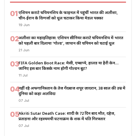
01
एशियन कराटे चैंपियनशिप के फाइनल में पहुंचीं भारत की अलीशा,
चीन-ईरान के दिग्गजों को धूल चटाकर किया मेडल पक्का
19 Jun
02
अलीशा का महाइतिहास: एशियन सीनियर कराटे चैंपियनशिप में भारत
को पहली बार दिलाया ‘गोल्ड’, जापान की चैंपियन को चटाई धूल
21 Jun
03
FIFA Golden Boot Race: मेसी, एम्बाप्पे, हालैंड या हैरी केन…
जानिए इस बार किसके नाम होगी गोल्डन बूट?
11 Jul
04
नहीं रहे अफगानिस्तान के तेज गेंदबाज शपूर ज़ादरान, 38 साल की उम्र में
दुनिया को कहा अलविदा
07 Jul
05
Akriti Sutar Death Case: शादी के 72 दिन बाद मौत, दहेज,
प्रताड़ना और रहस्यमयी घटनाक्रम के शक में पति गिरफ्तार
07 Jul