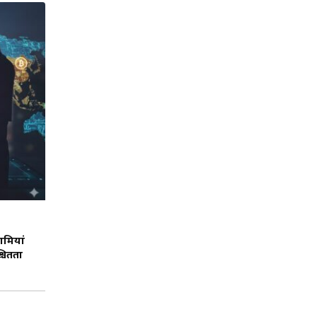
खामियां
्चितता