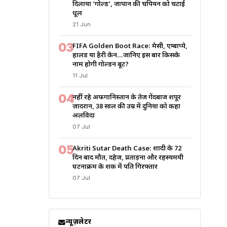
दिलाया ‘गोल्ड’, जापान की चैंपियन को चटाई
धूल
21 Jun
03
FIFA Golden Boot Race: मेसी, एम्बाप्पे,
हालैंड या हैरी केन…जानिए इस बार किसके
नाम होगी गोल्डन बूट?
11 Jul
04
नहीं रहे अफगानिस्तान के तेज गेंदबाज शपूर
ज़ादरान, 38 साल की उम्र में दुनिया को कहा
अलविदा
07 Jul
05
Akriti Sutar Death Case: शादी के 72
दिन बाद मौत, दहेज, प्रताड़ना और रहस्यमयी
घटनाक्रम के शक में पति गिरफ्तार
07 Jul
न्यूज़लेटर