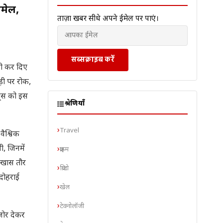
लमेल,
ताज़ा खबरें सीधे अपने ईमेल पर पाएं।
सब्सक्राइब करें
ारी कर दिए
़ी पर रोक,
ेट्स को इस
श्रेणियाँ
Travel
ैश्विक
ी, जिनमें
क्राइम
ं खास तौर
क्रिप्टो
दोहराई
खेल
टेक्नोलॉजी
जोर देकर