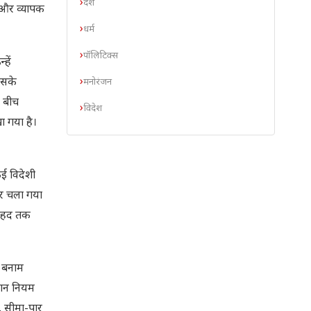
देश
ा और व्यापक
धर्म
पॉलिटिक्स
हें
 इसके
मनोरंजन
 बीच
विदेश
ा गया है।
कई विदेशी
 ओर चला गया
ुछ हद तक
न बनाम
मान नियम
ा, सीमा-पार