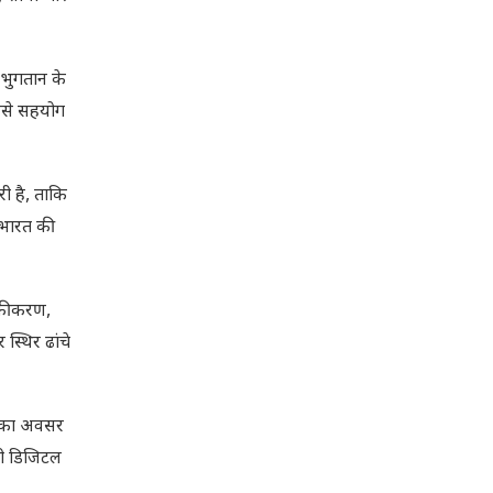
भुगतान के
 ऐसे सहयोग
री है, ताकि
 भारत की
 एकीकरण,
स्थिर ढांचे
ने का अवसर
नी डिजिटल