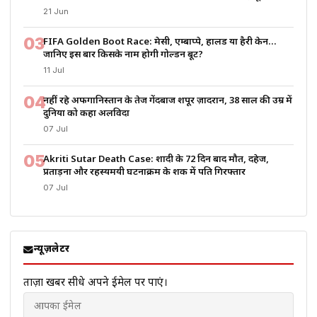
21 Jun
03
FIFA Golden Boot Race: मेसी, एम्बाप्पे, हालैंड या हैरी केन…
जानिए इस बार किसके नाम होगी गोल्डन बूट?
11 Jul
04
नहीं रहे अफगानिस्तान के तेज गेंदबाज शपूर ज़ादरान, 38 साल की उम्र में
दुनिया को कहा अलविदा
07 Jul
05
Akriti Sutar Death Case: शादी के 72 दिन बाद मौत, दहेज,
प्रताड़ना और रहस्यमयी घटनाक्रम के शक में पति गिरफ्तार
07 Jul
न्यूज़लेटर
ताज़ा खबरें सीधे अपने ईमेल पर पाएं।