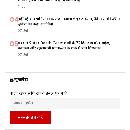
जानिए इस बार किसके नाम होगी गोल्डन बूट?
11 Jul
04
नहीं रहे अफगानिस्तान के तेज गेंदबाज शपूर ज़ादरान, 38 साल की उम्र में
दुनिया को कहा अलविदा
07 Jul
05
Akriti Sutar Death Case: शादी के 72 दिन बाद मौत, दहेज,
प्रताड़ना और रहस्यमयी घटनाक्रम के शक में पति गिरफ्तार
07 Jul
न्यूज़लेटर
ताज़ा खबरें सीधे अपने ईमेल पर पाएं।
सब्सक्राइब करें