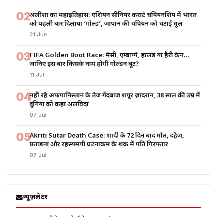
02
अलीशा का महाइतिहास: एशियन सीनियर कराटे चैंपियनशिप में भारत
को पहली बार दिलाया ‘गोल्ड’, जापान की चैंपियन को चटाई धूल
21 Jun
03
FIFA Golden Boot Race: मेसी, एम्बाप्पे, हालैंड या हैरी केन…
जानिए इस बार किसके नाम होगी गोल्डन बूट?
11 Jul
04
नहीं रहे अफगानिस्तान के तेज गेंदबाज शपूर ज़ादरान, 38 साल की उम्र में
दुनिया को कहा अलविदा
07 Jul
05
Akriti Sutar Death Case: शादी के 72 दिन बाद मौत, दहेज,
प्रताड़ना और रहस्यमयी घटनाक्रम के शक में पति गिरफ्तार
07 Jul
न्यूज़लेटर