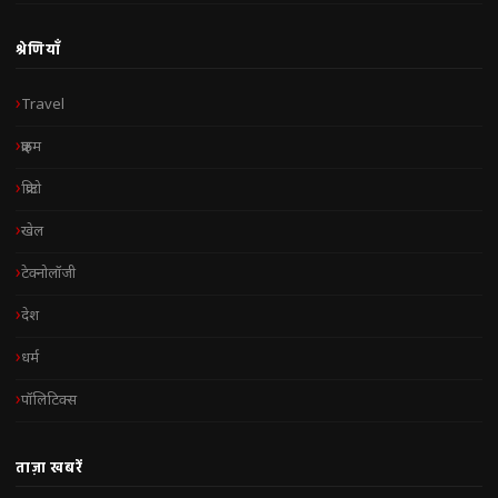
श्रेणियाँ
Travel
क्राइम
क्रिप्टो
खेल
टेक्नोलॉजी
देश
धर्म
पॉलिटिक्स
ताज़ा खबरें