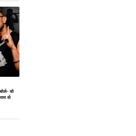
ोले- वो
 नाम से