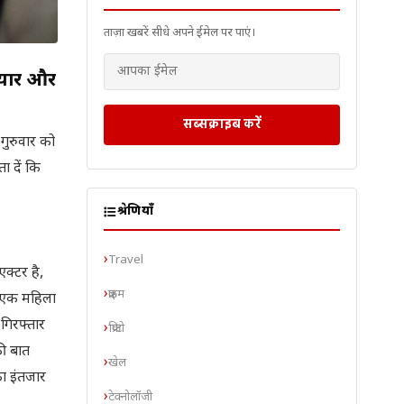
ताज़ा खबरें सीधे अपने ईमेल पर पाएं।
प्यार और
सब्सक्राइब करें
गुरुवार को
ा दें कि
श्रेणियाँ
Travel
क्टर है,
क्राइम
र एक महिला
 गिरफ्तार
क्रिप्टो
की बात
खेल
का इंतजार
टेक्नोलॉजी