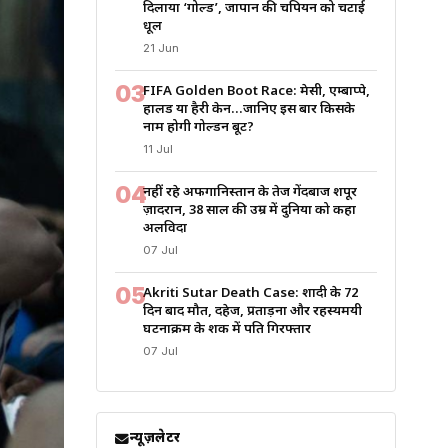
दिलाया ‘गोल्ड’, जापान की चैंपियन को चटाई
धूल
21 Jun
03
FIFA Golden Boot Race: मेसी, एम्बाप्पे,
हालैंड या हैरी केन…जानिए इस बार किसके
नाम होगी गोल्डन बूट?
11 Jul
04
नहीं रहे अफगानिस्तान के तेज गेंदबाज शपूर
ज़ादरान, 38 साल की उम्र में दुनिया को कहा
अलविदा
07 Jul
05
Akriti Sutar Death Case: शादी के 72
दिन बाद मौत, दहेज, प्रताड़ना और रहस्यमयी
घटनाक्रम के शक में पति गिरफ्तार
07 Jul
न्यूज़लेटर