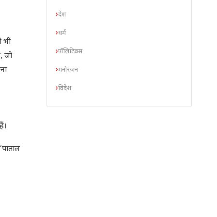
देश
धर्म
ो भी
पॉलिटिक्स
, जो
खना
मनोरंजन
विदेश
ैं।
 ‘पाताल