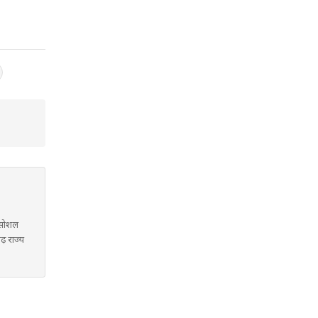
ं सोशल
गढ़ राज्य