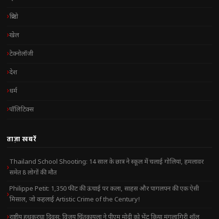
क्रिप्टो
खेल
टेक्नोलॉजी
देश
धर्म
पॉलिटिक्स
ताज़ा खबरें
Thailand School Shooting: 14 साल के छात्र ने स्कूल में चलाई गोलियां, हमलावर
समेत 8 लोगों की मौत
Philippe Petit: 1,350 फीट की ऊंचाई पर कला, साहस और पागलपन की एक ऐसी
मिसाल, जो कहलाई Artistic Crime of the Century!
राष्ट्रीय हथकरघा दिवस: विजय चिंतकायला ने पीएम मोदी को भेंट किया मंगलागिरी शॉल