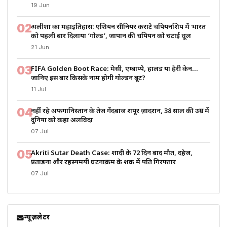
19 Jun
02
अलीशा का महाइतिहास: एशियन सीनियर कराटे चैंपियनशिप में भारत
को पहली बार दिलाया ‘गोल्ड’, जापान की चैंपियन को चटाई धूल
21 Jun
03
FIFA Golden Boot Race: मेसी, एम्बाप्पे, हालैंड या हैरी केन…
जानिए इस बार किसके नाम होगी गोल्डन बूट?
11 Jul
04
नहीं रहे अफगानिस्तान के तेज गेंदबाज शपूर ज़ादरान, 38 साल की उम्र में
दुनिया को कहा अलविदा
07 Jul
05
Akriti Sutar Death Case: शादी के 72 दिन बाद मौत, दहेज,
प्रताड़ना और रहस्यमयी घटनाक्रम के शक में पति गिरफ्तार
07 Jul
न्यूज़लेटर