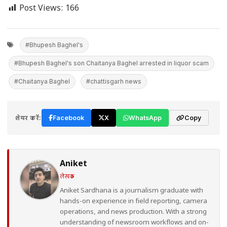
Post Views:
166
#Bhupesh Baghel's
#Bhupesh Baghel's son Chaitanya Baghel arrested in liquor scam
#Chaitanya Baghel
#chattisgarh news
शेयर करें:
Facebook
X
WhatsApp
Copy
Aniket
लेखक
Aniket Sardhana is a journalism graduate with
hands-on experience in field reporting, camera
operations, and news production. With a strong
understanding of newsroom workflows and on-