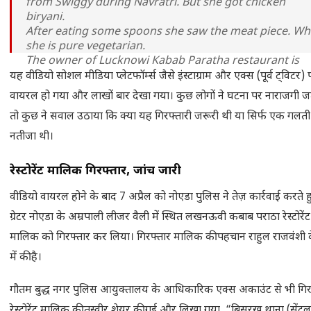
from Swiggy during Navratri. But she got chicken
biryani.
After eating some spoons she saw the meat piece. Wh
she is pure vegetarian.
The owner of Lucknowi Kabab Paratha restaurant is
arrested.
#Navratri2025
#marketcrash
यह वीडियो सोशल मीडिया प्लेटफॉर्म्स जैसे इंस्टाग्राम और एक्स (पूर्व ट्विटर) 
pic.twitter.com/LJ4lwskKvw
वायरल हो गया और लाखों बार देखा गया। कुछ लोगों ने घटना पर नाराजगी ज
तो कुछ ने सवाल उठाया कि क्या यह गिरफ्तारी जरूरी थी या सिर्फ एक गलत
— Barbarik (@Sunny_000S)
April 7, 2025
नतीजा थी।
रेस्टोरेंट मालिक गिरफ्तार, जांच जारी
वीडियो वायरल होने के बाद 7 अप्रैल को नोएडा पुलिस ने तेज़ कार्रवाई करते ह
ग्रेटर नोएडा के अम्रपाली लीजर वैली में स्थित लखनऊवी कबाब पराठा रेस्टोरेंट
मालिक को गिरफ्तार कर लिया। गिरफ्तार मालिक की पहचान राहुल राजवंशी 
में की है।
गौतम बुद्ध नगर पुलिस आयुक्तालय के आधिकारिक एक्स अकाउंट से भी गिर
रेस्टोरेंट मालिक की तस्वीर शेयर की गई और लिखा गया, “बिसरख थाना (सेंट्रल