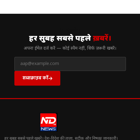
// न्यूज़लेटर
हर सुबह सबसे पहले
ख़बरें।
अपना ईमेल दर्ज करें — कोई स्पैम नहीं, सिर्फ ज़रूरी खबरें।
सब्सक्राइब करें
हर सुबह सबसे पहले खबरें। देश-विदेश की ताज़ा, सटीक और निष्पक्ष जानकारी।