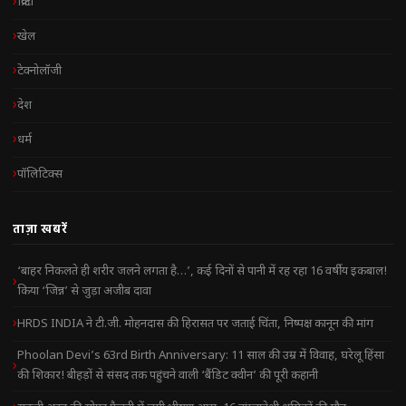
क्रिप्टो
खेल
टेक्नोलॉजी
देश
धर्म
पॉलिटिक्स
ताज़ा खबरें
‘बाहर निकलते ही शरीर जलने लगता है…’, कई दिनों से पानी में रह रहा 16 वर्षीय इकबाल!
किया ‘जिन्न’ से जुड़ा अजीब दावा
HRDS INDIA ने टी.जी. मोहनदास की हिरासत पर जताई चिंता, निष्पक्ष कानून की मांग
Phoolan Devi’s 63rd Birth Anniversary: 11 साल की उम्र में विवाह, घरेलू हिंसा
की शिकार! बीहड़ों से संसद तक पहुंचने वाली ‘बैंडिट क्वीन’ की पूरी कहानी