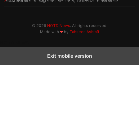
सऊदी अरब की सोफा फैक्ट्री में लगी भीषण आग, 16 बांग्लादेशी श्रमिकों की मौत
© 2026
NOTD News
. All rights reserved.
Made with
❤
by
Tahseen Ashrafi
NOTD NEWS
Exit mobile version