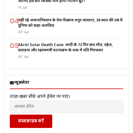
जानिए इस बार किसके नाम होगी गोल्डन बूट?
11 Jul
04
नहीं रहे अफगानिस्तान के तेज गेंदबाज शपूर ज़ादरान, 38 साल की उम्र में
दुनिया को कहा अलविदा
07 Jul
05
Akriti Sutar Death Case: शादी के 72 दिन बाद मौत, दहेज,
प्रताड़ना और रहस्यमयी घटनाक्रम के शक में पति गिरफ्तार
07 Jul
न्यूज़लेटर
ताज़ा खबरें सीधे अपने ईमेल पर पाएं।
सब्सक्राइब करें