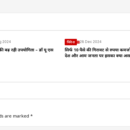
g 2024
28 Dec 2024
विदेश
ी बढ़ रही उपयोगिता – डाॅ यू एस
सिर्फ 10 पैसे की गिरावट से रुपया कमज
देश और आम जनता पर इसका क्या अस
lds are marked
*