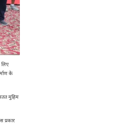
े लिए
्माण के
 सतत मुहिम
स प्रकार