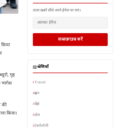
ताज़ा खबरें सीधे अपने ईमेल पर पाएं।
सब्सक्राइब करें
जन किया
और
श्रेणियाँ
यूरो, गृह
Travel
ि भागेश
क्राइम
क्रिप्टो
र की
वाना किया।
खेल
टेक्नोलॉजी