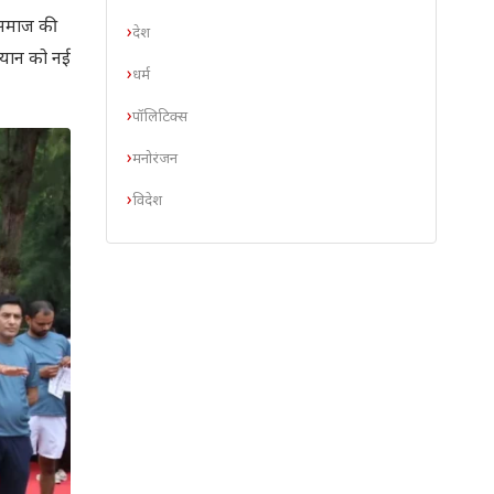
ल समाज की
देश
भियान को नई
धर्म
पॉलिटिक्स
मनोरंजन
विदेश