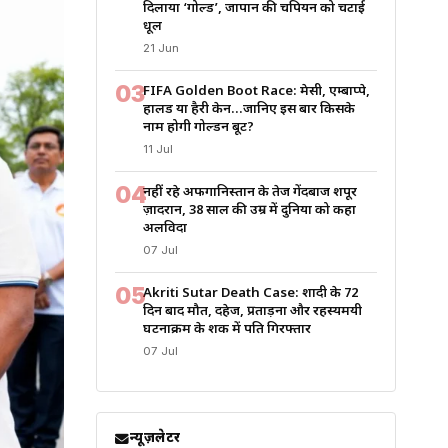
दिलाया ‘गोल्ड’, जापान की चैंपियन को चटाई
धूल
21 Jun
03
FIFA Golden Boot Race: मेसी, एम्बाप्पे,
हालैंड या हैरी केन…जानिए इस बार किसके
नाम होगी गोल्डन बूट?
11 Jul
04
नहीं रहे अफगानिस्तान के तेज गेंदबाज शपूर
ज़ादरान, 38 साल की उम्र में दुनिया को कहा
अलविदा
07 Jul
05
Akriti Sutar Death Case: शादी के 72
दिन बाद मौत, दहेज, प्रताड़ना और रहस्यमयी
घटनाक्रम के शक में पति गिरफ्तार
07 Jul
न्यूज़लेटर