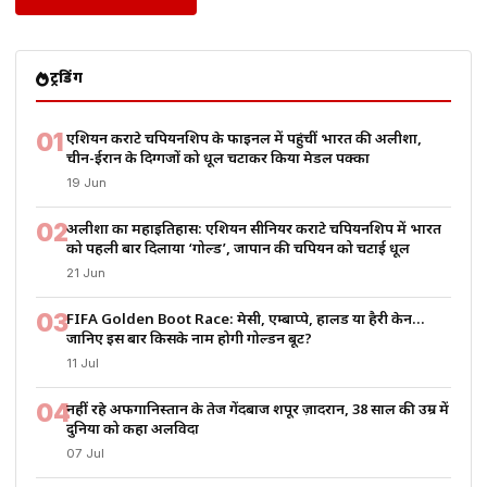
ट्रेंडिंग
01
एशियन कराटे चैंपियनशिप के फाइनल में पहुंचीं भारत की अलीशा,
चीन-ईरान के दिग्गजों को धूल चटाकर किया मेडल पक्का
19 Jun
02
अलीशा का महाइतिहास: एशियन सीनियर कराटे चैंपियनशिप में भारत
को पहली बार दिलाया ‘गोल्ड’, जापान की चैंपियन को चटाई धूल
21 Jun
03
FIFA Golden Boot Race: मेसी, एम्बाप्पे, हालैंड या हैरी केन…
जानिए इस बार किसके नाम होगी गोल्डन बूट?
11 Jul
04
नहीं रहे अफगानिस्तान के तेज गेंदबाज शपूर ज़ादरान, 38 साल की उम्र में
दुनिया को कहा अलविदा
07 Jul