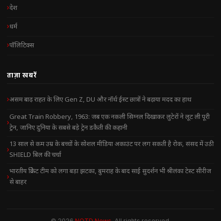
देश
धर्म
पॉलिटिक्स
ताज़ा खबरें
असम बाढ़ राहत के लिए Gen Z, DU और नॉर्थ ईस्ट छात्रों ने बढ़ाया मदद का हाथ
Great Train Robbery, 1963: जब एक नकली सिग्नल दिखाकर लुटेरों ने लूट ली पूरी
ट्रेन, जानिए दुनिया के सबसे बड़े ट्रेन डकैती की कहानी
13 साल से कम उम्र के बच्चों के सोशल मीडिया अकाउंट पर लग सकती है रोक, संसद में उठी
SHIELD बिल की चर्चा
भारतीय क्रिकेट टीम को लगा बड़ा झटका, बुमराह के बाद साई सुदर्शन भी श्रीलंका टेस्ट सीरीज
से बाहर
© 2026
NOTD News
. All rights reserved.