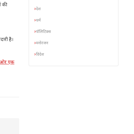
ं की
देश
धर्म
पॉलिटिक्स
दारी है।
मनोरंजन
विदेश
की ओर एक