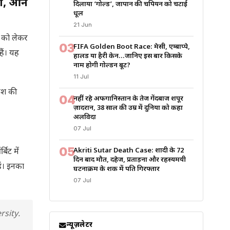
री, आने
दिलाया ‘गोल्ड’, जापान की चैंपियन को चटाई
धूल
21 Jun
ा को लेकर
03
FIFA Golden Boot Race: मेसी, एम्बाप्पे,
हैं। यह
हालैंड या हैरी केन…जानिए इस बार किसके
नाम होगी गोल्डन बूट?
11 Jul
देश की
04
नहीं रहे अफगानिस्तान के तेज गेंदबाज शपूर
ज़ादरान, 38 साल की उम्र में दुनिया को कहा
अलविदा
07 Jul
05
Akriti Sutar Death Case: शादी के 72
िट में
दिन बाद मौत, दहेज, प्रताड़ना और रहस्यमयी
ैं। इनका
घटनाक्रम के शक में पति गिरफ्तार
07 Jul
sity.
न्यूज़लेटर