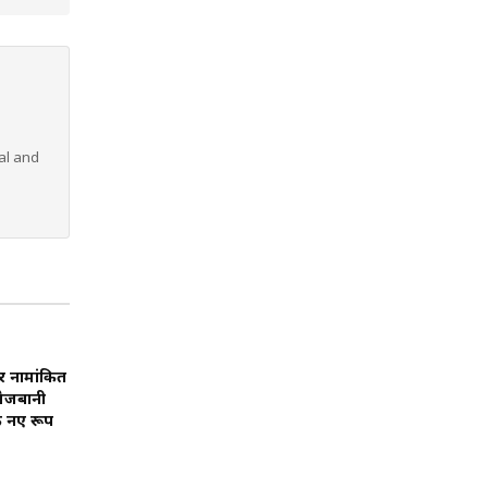
al and
र नामांकित
मेजबानी
े नए रूप