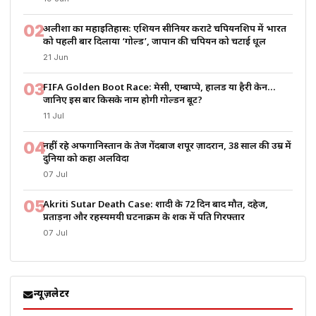
02
अलीशा का महाइतिहास: एशियन सीनियर कराटे चैंपियनशिप में भारत
को पहली बार दिलाया ‘गोल्ड’, जापान की चैंपियन को चटाई धूल
21 Jun
03
FIFA Golden Boot Race: मेसी, एम्बाप्पे, हालैंड या हैरी केन…
जानिए इस बार किसके नाम होगी गोल्डन बूट?
11 Jul
04
नहीं रहे अफगानिस्तान के तेज गेंदबाज शपूर ज़ादरान, 38 साल की उम्र में
दुनिया को कहा अलविदा
07 Jul
05
Akriti Sutar Death Case: शादी के 72 दिन बाद मौत, दहेज,
प्रताड़ना और रहस्यमयी घटनाक्रम के शक में पति गिरफ्तार
07 Jul
न्यूज़लेटर