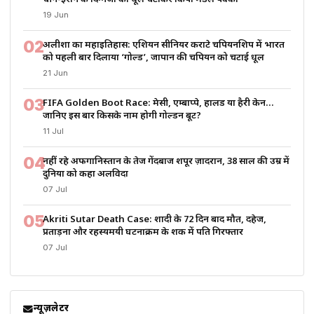
19 Jun
02
अलीशा का महाइतिहास: एशियन सीनियर कराटे चैंपियनशिप में भारत
को पहली बार दिलाया ‘गोल्ड’, जापान की चैंपियन को चटाई धूल
21 Jun
03
FIFA Golden Boot Race: मेसी, एम्बाप्पे, हालैंड या हैरी केन…
जानिए इस बार किसके नाम होगी गोल्डन बूट?
11 Jul
04
नहीं रहे अफगानिस्तान के तेज गेंदबाज शपूर ज़ादरान, 38 साल की उम्र में
दुनिया को कहा अलविदा
07 Jul
05
Akriti Sutar Death Case: शादी के 72 दिन बाद मौत, दहेज,
प्रताड़ना और रहस्यमयी घटनाक्रम के शक में पति गिरफ्तार
07 Jul
न्यूज़लेटर