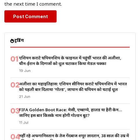
the next time I comment.
ट्रेंडिंग
01
एशियन कराटे चैंपियनशिप के फाइनल में पहुंचीं भारत की अलीशा,
चीन-ईरान के दिग्गजों को धूल चटाकर किया मेडल पक्का
19 Jun
02
अलीशा का महाइतिहास: एशियन सीनियर कराटे चैंपियनशिप में भारत
को पहली बार दिलाया ‘गोल्ड’, जापान की चैंपियन को चटाई धूल
21 Jun
03
FIFA Golden Boot Race: मेसी, एम्बाप्पे, हालैंड या हैरी केन…
जानिए इस बार किसके नाम होगी गोल्डन बूट?
11 Jul
04
नहीं रहे अफगानिस्तान के तेज गेंदबाज शपूर ज़ादरान, 38 साल की उम्र में