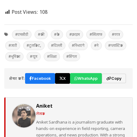
Post Views:
108
#एमसीडी
#की
#के
#क्राइम
#खिलाफ
#छात्र
#जारी
#टूलकिट,
#दिल्ली
#निभाएंगे
#ने
#प्लास्टिक
#भूमिका
#यूज
#शिक्षा
#सिंगल
शेयर करें:
Facebook
X
WhatsApp
Copy
Aniket
लेखक
Aniket Sardhana is a journalism graduate with
hands-on experience in field reporting, camera
operations, and news production. With a strong