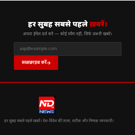
// न्यूज़लेटर
हर सुबह सबसे पहले
ख़बरें।
अपना ईमेल दर्ज करें — कोई स्पैम नहीं, सिर्फ ज़रूरी खबरें।
सब्सक्राइब करें
हर सुबह सबसे पहले खबरें। देश-विदेश की ताज़ा, सटीक और निष्पक्ष जानकारी।