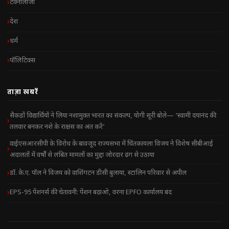
टेक्नोलॉजी
देश
धर्म
पॉलिटिक्स
ताज़ा खबरें
सैकड़ों विद्यार्थियों ने लिया नशामुक्त भारत का संकल्प, योगी सूरी बोले— ‘स्वामी दयानंद की
तलवार बनकर नशे के राक्षस का अंत करें’
वाईएसआरसीपी के विरोध के बावजूद राज्यसभा में चिंतकायला विजय ने विशेष सीबीआई
अदालतों में वर्षों से लंबित मामलों का मुद्दा जोरदार ढंग से उठाया
डॉ. के.ए. पॉल ने विजय को वाशिंगटन डीसी बुलाया, स्टालिन परिवार से अपील
EPS-95 पेंशनर्स की चेतावनी: पेंशन बढ़ाओ, वरना EPFO कार्यालय बंद