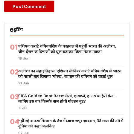
ट्रेंडिंग
01
एशियन कराटे चैंपियनशिप के फाइनल में पहुंचीं भारत की अलीशा,
चीन-ईरान के दिग्गजों को धूल चटाकर किया मेडल पक्का
19 Jun
02
अलीशा का महाइतिहास: एशियन सीनियर कराटे चैंपियनशिप में भारत
को पहली बार दिलाया ‘गोल्ड’, जापान की चैंपियन को चटाई धूल
21 Jun
03
FIFA Golden Boot Race: मेसी, एम्बाप्पे, हालैंड या हैरी केन…
जानिए इस बार किसके नाम होगी गोल्डन बूट?
11 Jul
04
नहीं रहे अफगानिस्तान के तेज गेंदबाज शपूर ज़ादरान, 38 साल की उम्र में
दुनिया को कहा अलविदा
07 Jul