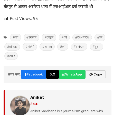
बीरपुर से आकर अररिया थाना में एफआईआर दर्ज करायी थी।
Post Views:
95
#का
#कॉलेज
#क्राइम
#देने
#देश-विदेश
#पर
#प्रोफेसर
#मिलेंगे
#लापता
#लॉ
#सीकेएम
#सुराग
#हजार
शेयर करें:
Facebook
X
WhatsApp
Copy
Aniket
लेखक
Aniket Sardhana is a journalism graduate with