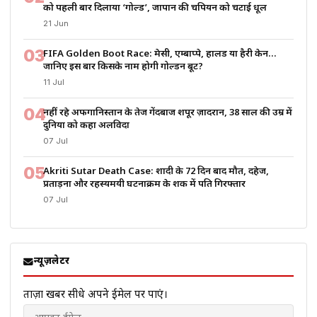
को पहली बार दिलाया ‘गोल्ड’, जापान की चैंपियन को चटाई धूल
21 Jun
03
FIFA Golden Boot Race: मेसी, एम्बाप्पे, हालैंड या हैरी केन…
जानिए इस बार किसके नाम होगी गोल्डन बूट?
11 Jul
04
नहीं रहे अफगानिस्तान के तेज गेंदबाज शपूर ज़ादरान, 38 साल की उम्र में
दुनिया को कहा अलविदा
07 Jul
05
Akriti Sutar Death Case: शादी के 72 दिन बाद मौत, दहेज,
प्रताड़ना और रहस्यमयी घटनाक्रम के शक में पति गिरफ्तार
07 Jul
न्यूज़लेटर
ताज़ा खबरें सीधे अपने ईमेल पर पाएं।