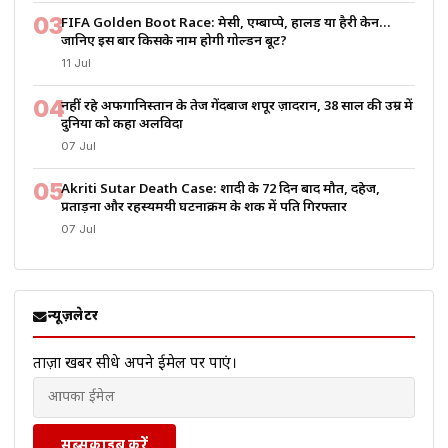
03
FIFA Golden Boot Race: मेसी, एम्बाप्पे, हालैंड या हैरी केन…
जानिए इस बार किसके नाम होगी गोल्डन बूट?
11 Jul
04
नहीं रहे अफगानिस्तान के तेज गेंदबाज शपूर ज़ादरान, 38 साल की उम्र में
दुनिया को कहा अलविदा
07 Jul
05
Akriti Sutar Death Case: शादी के 72 दिन बाद मौत, दहेज,
प्रताड़ना और रहस्यमयी घटनाक्रम के शक में पति गिरफ्तार
07 Jul
न्यूज़लेटर
ताज़ा खबरें सीधे अपने ईमेल पर पाएं।
सब्सक्राइब करें